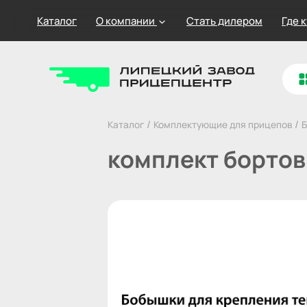
Каталог
О компании
Стать дилером
Где 
/
/
Каталог
Комплектующие для прицепов
Б
комплект бортов