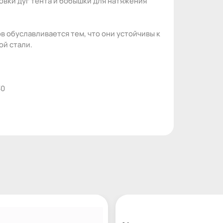
овки дуг тента и бобышки для натяжения
 обуславливается тем, что они устойчивы к
ой стали.
30