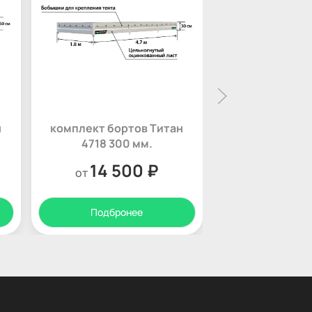
н
комплект бортов Титан
комплект бор
4718 300 мм.
4319 500
14 500 ₽
13 1
от
от
Подбронее
Подбро