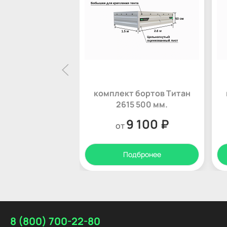
комплект бортов Титан
2615 500 мм.
9 100 ₽
от
Подбронее
8 (800) 700-22-80