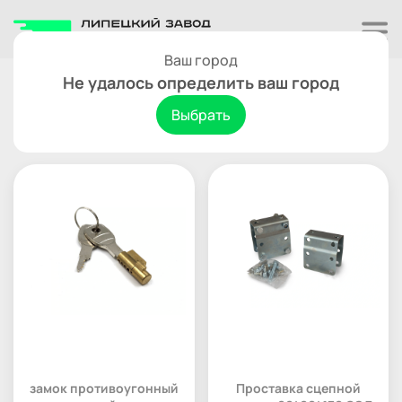
Ваш город
Комплектующие для прицепов
Не удалось определить ваш город
Замковые устройства
Выбрать
замок противоугонный
Проставка сцепной