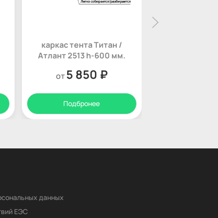
каркас тента Титан /
каркас тента
Атлант 2513 h-600 мм.
Атлант 2213 
5 850 ₽
5 35
от
от
Подбронее
Подбро
ерсональных данных
твий ЕЭС