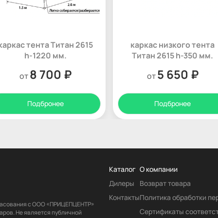
каркас тента Титан 2615
каркас низкого тента
h-1220 мм.
Титан 2615 h-350 мм.
8 700 ₽
5 650 ₽
от
от
Подбронее
Подбронее
Каталог
О компании
Дилеры
Возврат товара
Контакты
Политика обработки п
гласования с ООО «ПРИЦЕПЦЕНТР»
Сертификаты соответс
аров. Не является публичной