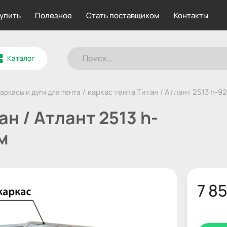
купить
Полезное
Стать поставщиком
Контакты
Каталог
/
каркас тента Титан / Атлант 2513 h-92
аркасы и дуги для тента
ан / Атлант 2513 h-
м
7 8