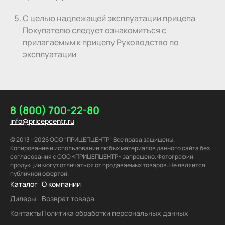
С целью надлежащей эксплуатации прицепа
Покупателю следует ознакомиться с
прилагаемым к прицепу Руководство по
эксплуатации
8 (800) 700-22-80
info@pricepcentr.ru
© 2013 - 2026 ООО “ПРИЦЕПЦЕНТР” Все права защищены.
Копирование и использование любых материалов данного сайта без
согласования с ООО «ПРИЦЕПЦЕНТР» запрещено. Фотографии
продукции могут отличаться от продаваемых товаров. Не является
публичной офертой.
Каталог
О компании
Дилеры
Возврат товара
Контакты
Политика обработки персональных данных