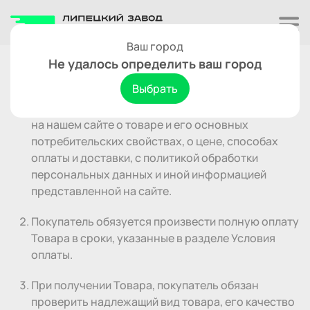
Ваш город
Правила интернет-магазина
Не удалось определить ваш город
Выбрать
Покупатель перед оформлением заказа обязан
ознакомиться с информацией, представленной
на нашем сайте о товаре и его основных
потребительских свойствах, о цене, способах
оплаты и доставки, с политикой обработки
персональных данных и иной информацией
представленной на сайте.
Покупатель обязуется произвести полную оплату
Товара в сроки, указанные в разделе Условия
оплаты.
При получении Товара, покупатель обязан
проверить надлежащий вид товара, его качество