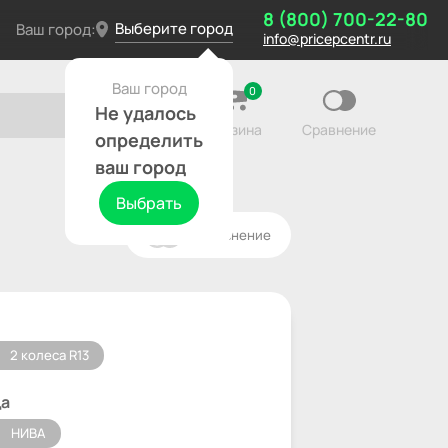
8 (800) 700-22-80
Выберите город
Ваш город:
info@pricepcentr.ru
Ваш город
0
Не удалось
Корзина
Сравнение
определить
ваш город
Выбрать
В сравнение
2 колеса R13
ца
НИВА