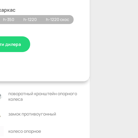
каркас
h-350
h-1220
h-1220 скос
ти дилера
поворотный кронштейн опорного
колеса
замок противоугонный
колесо опорное