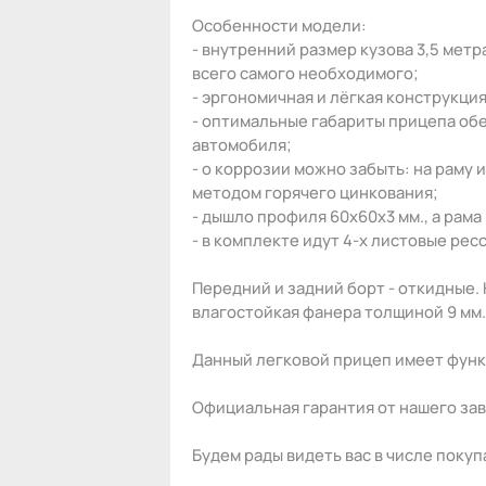
Особенности модели:
- внутренний размер кузова 3,5 метра
всего самого необходимого;
- эргономичная и лёгкая конструкци
- оптимальные габариты прицепа о
автомобиля;
- о коррозии можно забыть: на раму
методом горячего цинкования;
- дышло профиля 60х60х3 мм., а рама 
- в комплекте идут 4-х листовые рес
Передний и задний борт - откидные.
влагостойкая фанера толщиной 9 мм.
Данный легковой прицеп имеет функ
Официальная гарантия от нашего заво
Будем рады видеть вас в числе поку