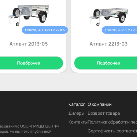
ДхШхВ, м: 1.95 x 1.26 x 0.5
ДхШхВ, м: 2.19 x 1.26
Атлант 2013-05
Атлант 2213-03
Подбронее
Подбронее
Каталог
О компании
Дилеры
Возврат товара
Контакты
Политика обработки п
гласования с ООО «ПРИЦЕПЦЕНТР»
Сертификаты соответс
аров. Не является публичной