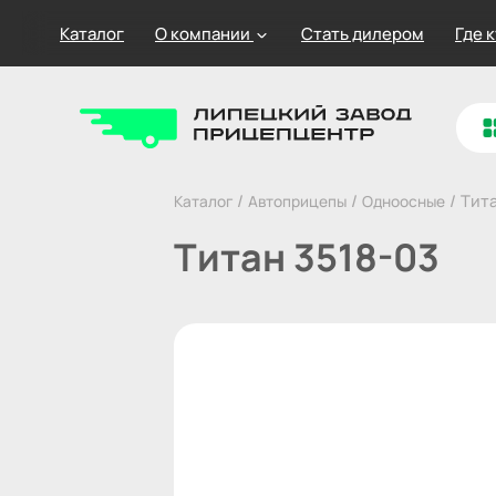
Каталог
О компании
Стать дилером
Где 
/
/
/
Тита
Каталог
Автоприцепы
Одноосные
Титан 3518-03