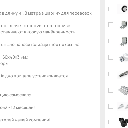
 в длину и 1,8 метра в ширину для перевозок
я позволяет экономить на топливе;
беспечивают высокую манёвренность
 и дышло наносится защитное покрытие
- 60х40х3 мм.;
соры.
 На дно прицепа устанавливается
цию самосвала.
да - 12 месяцев!
пателей нашей компании!