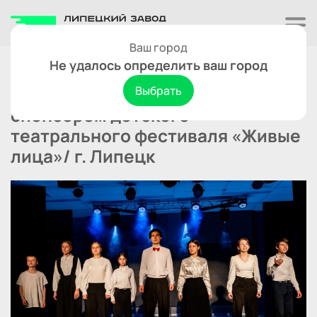
Ваш город
Новости
Не удалось определить ваш город
ООО "ПРИЦЕПЦЕНТР" стал
Выбрать
спонсором детского
театрального фестиваля «Живые
лица»/ г. Липецк