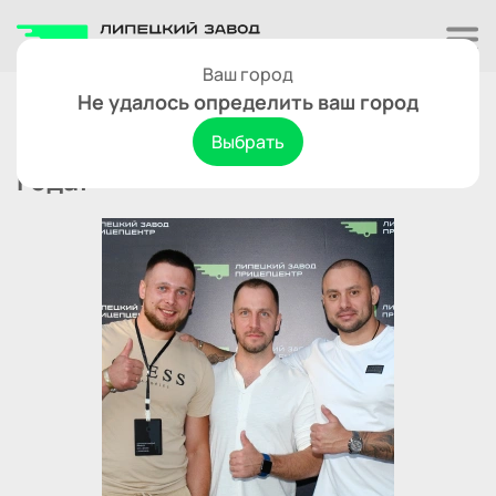
Ваш город
Новости
Не удалось определить ваш город
Съезд дилеров - главное событие
Выбрать
года!