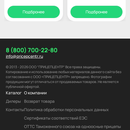
Подбронее
Подбронее
8 (800) 700-22-80
info@pricepcentr.ru
© 2013 - 2026 ООО “ПРИЦЕПЦЕНТР” Все права защищены.
Копирование и использование любых материалов данного сайта без
согласования с ООО «ПРИЦЕПЦЕНТР» запрещено. Фотографии
продукции могут отличаться от продаваемых товаров. Не является
публичной офертой.
Каталог
О компании
Дилеры
Возврат товара
Контакты
Политика обработки персональных данных
Сертификаты соответствий ЕЭС
ОТТС Таможенного союза на одноосные прицепы