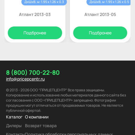
ДхШхВ, м: 1.95 x 1.26 x 0.3
ДхШхВ, м: 1.95 x 1.26 x 0.5
Атлант 2013-03
Атлант 2013-05
Подбронее
Подбронее
8 (800) 700-22-80
info@pricepcentr.ru
© 2013 - 2026 ООО “ПРИЦЕПЦЕНТР” Все права защищены.
Копирование и использование любых материалов данного сайта без
согласования с ООО «ПРИЦЕПЦЕНТР» запрещено. Фотографии
продукции могут отличаться от продаваемых товаров. Не является
публичной офертой.
Каталог
О компании
Дилеры
Возврат товара
Контакты
Политика обработки персональных данных