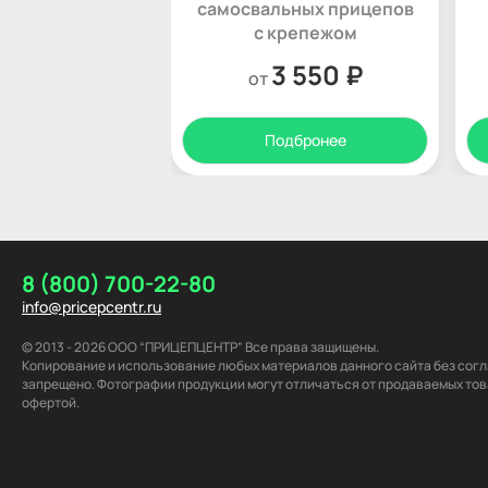
самосвальных прицепов
с крепежом
3 550 ₽
от
Подбронее
8 (800) 700-22-80
info@pricepcentr.ru
© 2013 - 2026 ООО “ПРИЦЕПЦЕНТР” Все права защищены.
Копирование и использование любых материалов данного сайта без со
запрещено. Фотографии продукции могут отличаться от продаваемых тов
офертой.