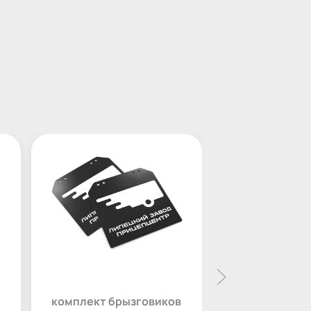
комплект брызговиков
петля борта 