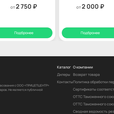
2 750 ₽
2 000 ₽
от
от
Подбронее
Подбронее
Каталог
О компании
Дилеры
Возврат товара
Контакты
Политика обработки п
гласования с ООО «ПРИЦЕПЦЕНТР»
Сертификаты соответс
аров. Не является публичной
ОТТС Таможенного сою
ОТТС Таможенного сою
Сводная ведомость ре