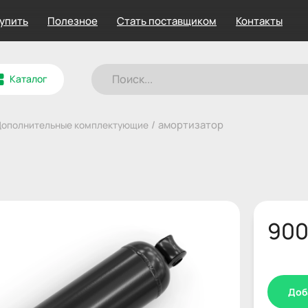
купить
Полезное
Стать поставщиком
Контакты
Каталог
/
амортизатор
ополнительные комплектующие
90
Доб