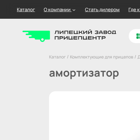
Каталог
О компании
Стать дилером
Где 
/
/
Каталог
Комплектующие для прицепов
Д
амортизатор