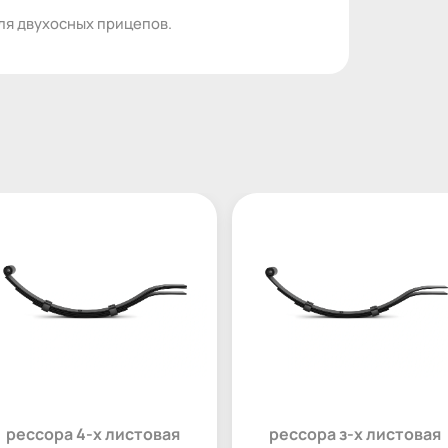
для двухосных прицепов.
рессора 4-х листовая
рессора з-х листовая