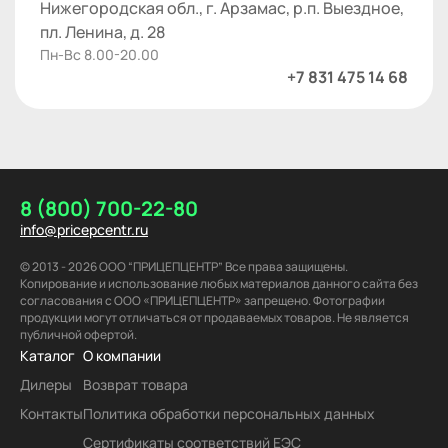
Нижегородская обл., г. Арзамас, р.п. Выездное,
пл. Ленина, д. 28
Пн-Вс 8.00-20.00
+7 831 475 14 68
8 (800) 700-22-80
info@pricepcentr.ru
© 2013 - 2026 ООО “ПРИЦЕПЦЕНТР” Все права защищены.
Копирование и использование любых материалов данного сайта без
согласования с ООО «ПРИЦЕПЦЕНТР» запрещено. Фотографии
продукции могут отличаться от продаваемых товаров. Не является
публичной офертой.
Каталог
О компании
Дилеры
Возврат товара
Контакты
Политика обработки персональных данных
Сертификаты соответствий ЕЭС